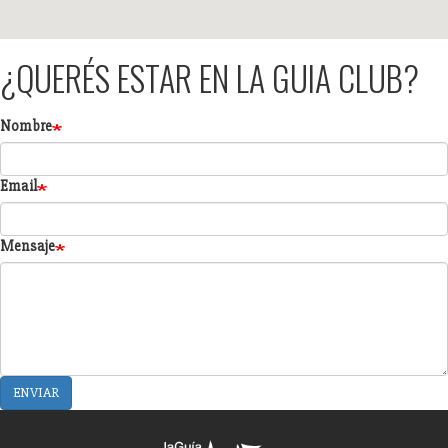
¿QUERÉS ESTAR EN LA GUIA CLUB?
Formulario
Nombre
Email
Mensaje
ENVIAR