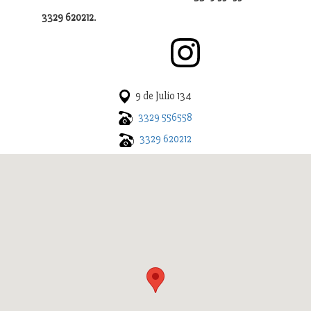
.
3329 620212
9 de Julio 134
3329 556558
3329 620212