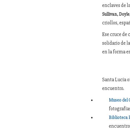
enclaves de l
Sullivan, Doyl
criollos, espa
Ese cruce de c
solidario de l
en la forma e
Santa Lucía o
encuentro.
Museo del 
fotografía
Biblioteca
encuentro 