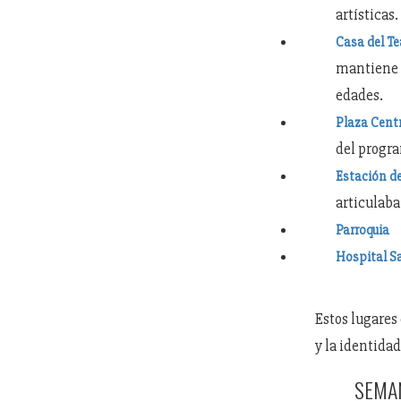
artísticas.
Casa del Te
mantiene l
edades.
Plaza Cent
del progr
Estación de
articulaba
Parroquia
Hospital S
Estos lugares
y la identidad
SEMAN