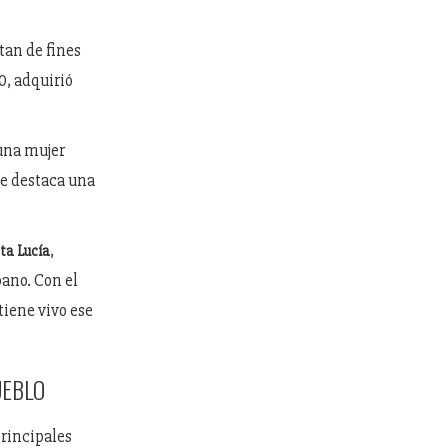
tan de fines
0, adquirió
 una mujer
se destaca una
,
ta Lucía
bano. Con el
tiene vivo ese
UEBLO
principales