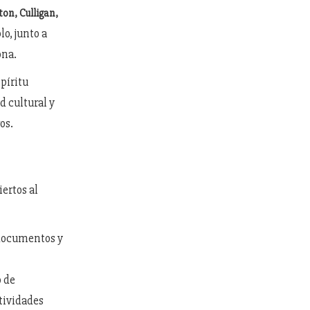
ton, Culligan,
o, junto a
ona.
spíritu
d cultural y
os.
ertos al
, documentos y
o de
tividades