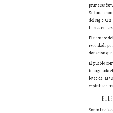
primeras fami
Su fundación
del siglo XIX
tierras en la 
El nombre del
recordada por
donación que 
El pueblo come
inaugurada e
loteo de las 
espíritu de tr
EL L
Santa Lucía c