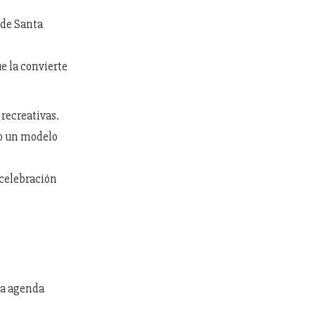
de Santa
ue la convierte
 recreativas.
do un modelo
 celebración
na agenda