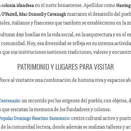
a
en el norte bonaerense. Apellidos como
colonia irlandesa
Harring
marcaron el desarrollo del puebl
e, O’Farrell, Mac Donnell y Cavanagh
ñoles, italianos y franceses que también se establecieron en la z
ulturas dejó huellas en la vida social, en la arquitectura y en el e
a comunidad. Hoy, esa diversidad se refleja en su intensa activida
n que sus instituciones sostienen tradiciones, valores y encuentr
PATRIMONIO Y LUGARES PARA VISITAR
frece al visitante una combinación de historia viva y espacios abi
: un recorrido por los orígenes del pueblo, con objetos
Centenario
s que rescatan la memoria de los fundadores y colonos.
: centro cultural activo y punt
 Popular Domingo Faustino Sarmiento
de la comunidad lectora, donde además se realizan talleres y ac