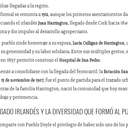
lias llegadas a la región.
 formal se remonta a
, aunque los primeros asentamientos da
1912
, cuando el irlandés
, llegado desde Cork hacia 184
Juan Harrington
zona y dio impulso al desarrollo agropecuario.
 pueblo rinde homenaje a su esposa,
,
Lucía Culligan de Harrington
 su generosidad y su labor solidaria. Entre sus múltiples gestos, 
en 1897 permitió construir el
.
Hospital de San Pedro
nzó a consolidarse con la llegada del ferrocarril: la
Estación San
l
, fue el punto de partida para el trazado ur
15 de noviembre de 1907
tierras de la familia Harrington, nació la comunidad que hoy man
abajo y pertenencia.
EGADO IRLANDÉS Y LA DIVERSIDAD QUE FORMÓ AL P
omparte con Pueblo Doyle el privilegio de haber sido uno de los 