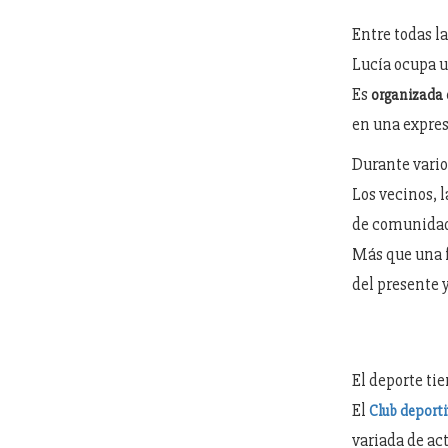
Entre todas la
Lucía ocupa u
Es
organizada 
en una expres
Durante varios
Los vecinos, 
de comunidad 
Más que una f
del presente y
El deporte ti
El
Club deport
variada de ac