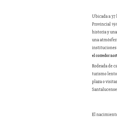
Ubicada a 37 k
Provincial 19
historia y un
una atmósfera
instituciones
el corredor no
Rodeada de ca
turismo lento
plaza o visita
Santalucense
El nacimiento