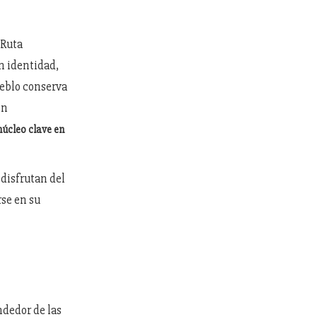
 Ruta
n identidad,
ueblo conserva
on
núcleo clave en
disfrutan del
rse en su
ndedor de las