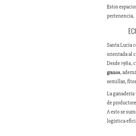
Estos espacio
pertenencia.
EC
Santa Lucía c
orientada al 
Desde 1984, 
, ademá
granos
semillas, fit
La ganadería 
de productor
A esto se sum
logística efic