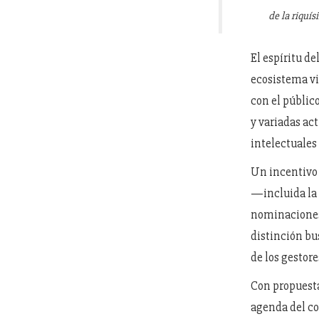
de la riquís
El espíritu de
ecosistema vi
con el públic
y variadas ac
intelectuales 
Un incentivo 
—incluida la 
nominaciones
distinción bu
de los gestore
Con propuesta
agenda del co