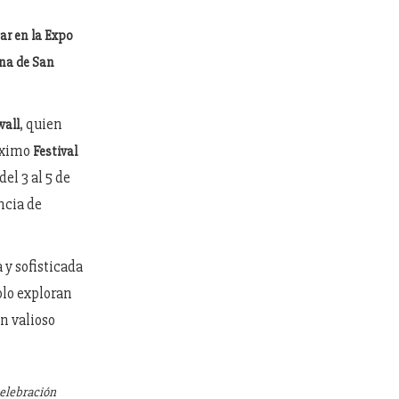
ar en la Expo
ena de San
, quien
wall
róximo
Festival
 del 3 al 5 de
ncia de
 y sofisticada
olo exploran
n valioso
celebración