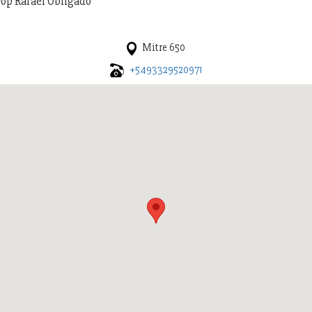
Pop Rafael Obligado
Mitre 650
+5493329520971