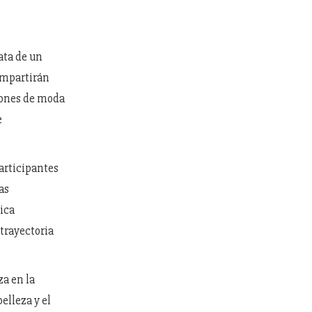
ata de un
ompartirán
siones de moda
e
articipantes
as
ica
 trayectoria
za en la
elleza y el