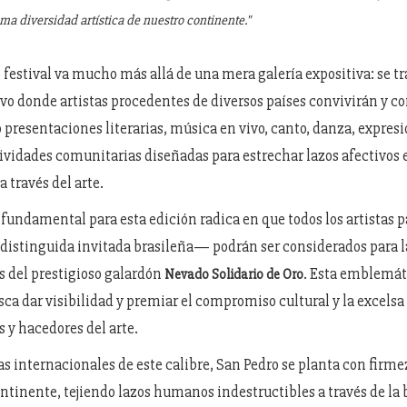
ima diversidad artística de nuestro continente."
l festival va mucho más allá de una mera galería expositiva: se tr
vo donde artistas procedentes de diversos países convivirán y c
o presentaciones literarias, música en vivo, canto, danza, expre
tividades comunitarias diseñadas para estrechar lazos afectivos 
a través del arte.
fundamental para esta edición radica en que todos los artistas p
distinguida invitada brasileña— podrán ser considerados para l
 del prestigioso galardón
. Esta emblemát
Nevado Solidario de Oro
sca dar visibilidad y premiar el compromiso cultural y la excelsa
s y hacedores del arte.
s internacionales de este calibre, San Pedro se planta con firme
ntinente, tejiendo lazos humanos indestructibles a través de la b