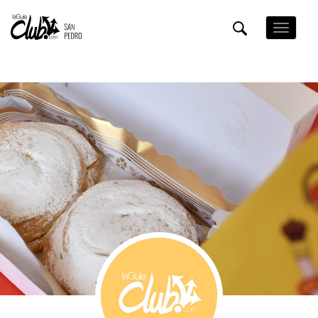
Pasar
al
Toggle
contenido
navigation
principal