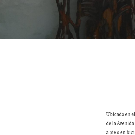
Ubicado en el
de la Avenida
a pie o en bic