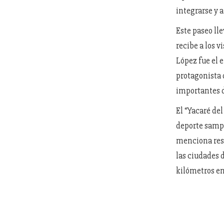
integrarse y a
Este paseo ll
recibe a los v
López fue el 
protagonista 
importantes d
El “Yacaré de
deporte sampe
menciona resi
las ciudades d
kilómetros en