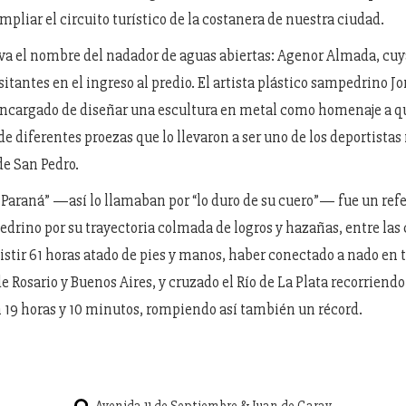
mpliar el circuito turístico de la costanera de nuestra ciudad.
eva el nombre del nadador de aguas abiertas: Agenor Almada, cuy
isitantes en el ingreso al predio. El artista plástico sampedrino J
encargado de diseñar una escultura en metal como homenaje a q
de diferentes proezas que lo llevaron a ser uno de los deportista
e San Pedro.
l Paraná” —así lo llamaban por “lo duro de su cuero”— fue un ref
drino por su trayectoria colmada de logros y hazañas, entre las 
stir 61 horas atado de pies y manos, haber conectado a nado en 
e Rosario y Buenos Aires, y cruzado el Río de La Plata recorriendo
 19 horas y 10 minutos, rompiendo así también un récord.