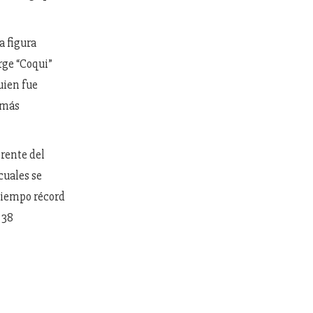
a figura
orge “Coqui”
uien fue
s más
erente del
cuales se
tiempo récord
 38