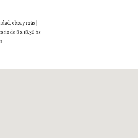
cidad, obra y más |
rio de 8 a 18.30 hs
om