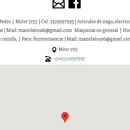
Pedro | Mitre 3153 | Cel. 3329597595 | Articulos de riego, electri
car | Mail: marielatous6@gmail.com Maquinas en general | Hora
e corrido. | Face: ferreteriaoscar | Mail: marielatous6@gmail.c
Mitre 3153
+5493329597595