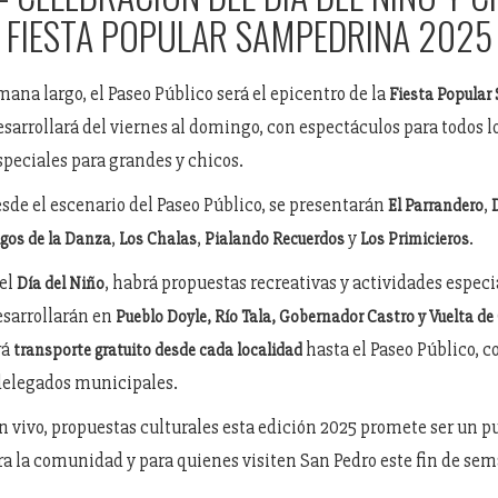
FIESTA POPULAR SAMPEDRINA 2025
mana largo, el Paseo Público será el epicentro de la
Fiesta Popular
desarrollará del viernes al domingo, con espectáculos para todos l
speciales para grandes y chicos.
esde el escenario del Paseo Público, se presentarán
,
El Parrandero
,
,
y
.
gos de la Danza
Los Chalas
Pialando Recuerdos
Los Primicieros
del
, habrá propuestas recreativas y actividades especi
Día del Niño
esarrollarán en
Pueblo Doyle, Río Tala, Gobernador Castro y Vuelta de
rá
hasta el Paseo Público, c
transporte gratuito desde cada localidad
 delegados municipales.
 vivo, propuestas culturales esta edición 2025 promete ser un p
a la comunidad y para quienes visiten San Pedro este fin de sem