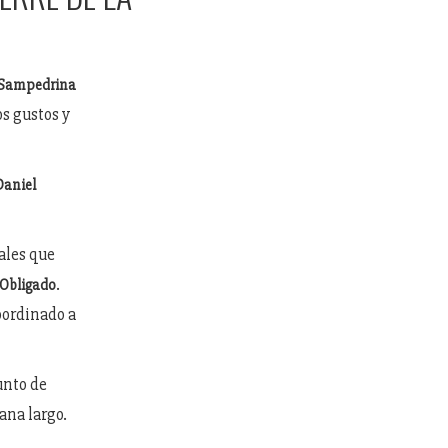
 Sampedrina
os gustos y
Daniel
ales que
.
 Obligado
oordinado a
unto de
ana largo.