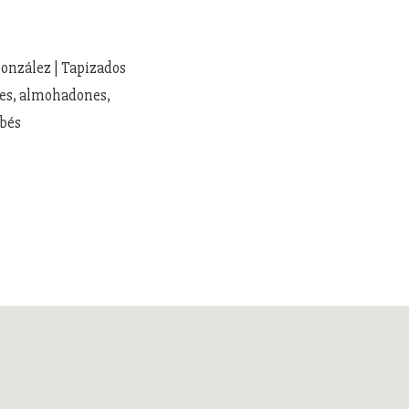
González | Tapizados
les, almohadones,
ebés