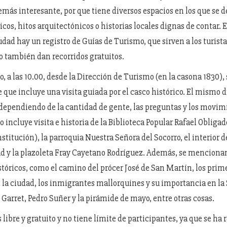
demás interesante, por que tiene diversos espacios en los que se 
cos, hitos arquitectónicos o historias locales dignas de contar. E
udad hay un registro de Guías de Turismo, que sirven a los turista
ro también dan recorridos gratuitos.
 a las 10.00, desde la Dirección de Turismo (en la casona 1830), 
e que incluye una visita guiada por el casco histórico. El mismo d
dependiendo de la cantidad de gente, las preguntas y los movim
o incluye visita e historia de la Biblioteca Popular Rafael Obligado
nstitución), la parroquia Nuestra Señora del Socorro, el interior d
d y la plazoleta Fray Cayetano Rodríguez. Además, se mencion
stóricos, como el camino del prócer José de San Martín, los prim
 la ciudad, los inmigrantes mallorquines y su importancia en la
 Garret, Pedro Suñer y la pirámide de mayo, entre otras cosas.
s libre y gratuito y no tiene límite de participantes, ya que se ha