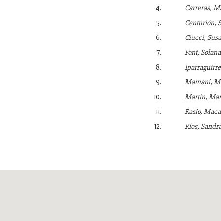
Carreras, M
Centurión, 
Ciucci, Susa
Font, Solana
Iparraguirr
Mamani, Mar
Martín, Mar
Rasio, Maca
Ríos, Sandra