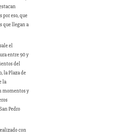
destacan
s por eso, que
s que llegan a
sale el
ura entre 90 y
ientos del
, la Plaza de
e la
an momentos y
eros
 San Pedro
 realizado con