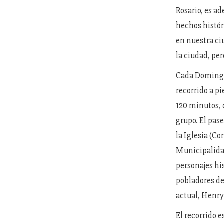
Rosario, es a
hechos históri
en nuestra ci
la ciudad, pe
Cada Domingo,
recorrido a pi
120 minutos, 
grupo. El pase
la Iglesia (Co
Municipalida
personajes hi
pobladores de
actual, Henry
El recorrido e