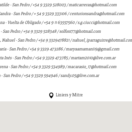
atilde - San Pedro / +54 9 3329 528003 / maticarreras@hotmail.com
Sandra - San Pedro / + 54 9 3329 333106 / centurionsandra@hotmail.com
na - Vuelta de Obligado / +54 9 11 63557560 / s.g.ciucci@hotmail.com
 - San Pedro / +54 9 3329 528348 / solfont77@hotmail.com
e, Nahuel - San Pedro / +54 9 3329478821 / nahuel_iparraguirre@hotmail.co
ía - San Pedro / +54 9 3329 473286 / maryaamamani19@gmail.com
ta Inés - San Pedro / +54 9 3329 473785 / martam2010@live.com.ar
rena - San Pedro / +54 9 3329 534989 / macarasio_17@hotmail.com
 - San Pedro / +54 9 3329 594946 / sandy.05@live.com.ar
Liniers y Mitre