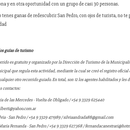
ona y en otra oportunidad con un grupo de casi 30 personas.
 o tenes ganas de redescubrir San Pedro, con ojos de turista, no te
idad
os guías de turismo
orrido es gratuito y organizado por la Dirección de Turismo de la Municipal
pal que regula esta actividad, mediante la cual se creó el registro oficial
alquier otro recorrido guiado. En total, son 12 los agentes habilitados y les 
s contactos:
ía de las Mercedes - Vuelta de Obligado / +54 9 3329 625440
lberti@yahoo.com.ar
lvia - San Pedro / +54 9 3329 471989 / silviaandrada88@gmail.com
 María Fernanda - San Pedro / +54 9 3329 627368 / fernandacanestrari@hot