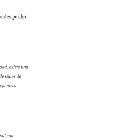
 podés perder
idad, existe una
 de Guías de
dejamos a
mail.com