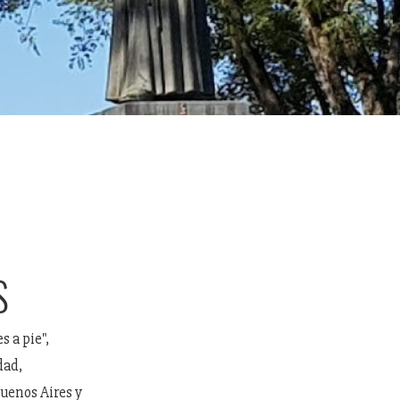
S
 a pie",
dad,
Buenos Aires y