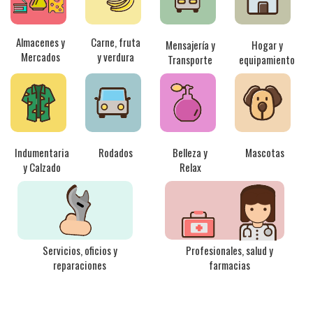
Almacenes y
Carne, fruta
Mensajería y
Hogar y
Mercados
y verdura
Transporte
equipamiento
Indumentaria
Rodados
Belleza y
Mascotas
y Calzado
Relax
Servicios, oficios y
Profesionales, salud y
reparaciones
farmacias