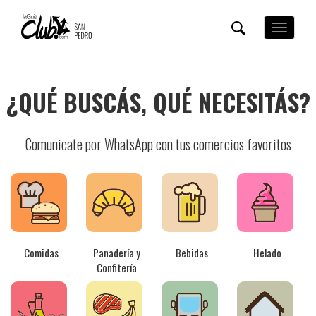
Pasar
al
Toggle
contenido
navigation
principal
¿QUÉ BUSCÁS, QUÉ NECESITÁS?
Comunicate por WhatsApp con tus comercios favoritos
Comidas
Panadería y
Bebidas
Helado
Confitería