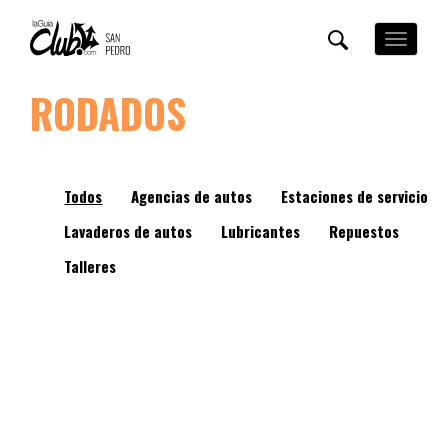
Pasar
al
Toggle
contenido
navigation
principal
RODADOS
Todos
Agencias de autos
Estaciones de servicio
Lavaderos de autos
Lubricantes
Repuestos
Talleres