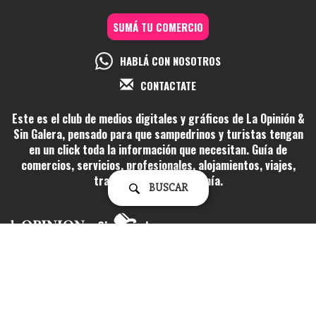
SUMÁ TU COMERCIO
HABLÁ CON NOSOTROS
CONTACTATE
Este es el club de medios digitales y gráficos de La Opinión &
Sin Galera, pensado para que sampedrinos y turistas tengan
en un click toda la información que necesitan. Guía de
comercios, servicios, profesionales, alojamientos, viajes,
transporte y gastronomía.
BUSCAR
Fundado el 8 de abril de 1992. Registro de la Propiedad Intelectual Nº
92025279 | Propietario: La Opinión Semanario SRL | Directora: Lidia
Inés Berardi
Liniers 71, San Pedro, Buenos Aires (2930) Tel. (03329) 420100 | Cel.
(03329) 15569378