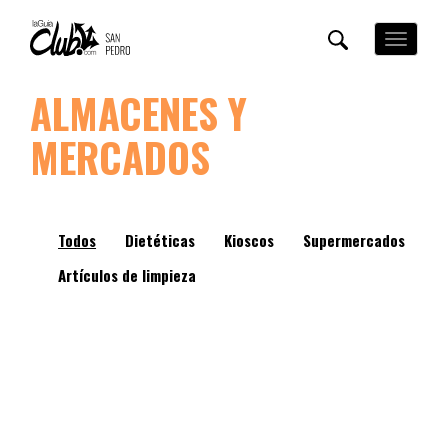
Pasar
al
Toggle
contenido
navigation
principal
ALMACENES Y
MERCADOS
Todos
Dietéticas
Kioscos
Supermercados
Artículos de limpieza