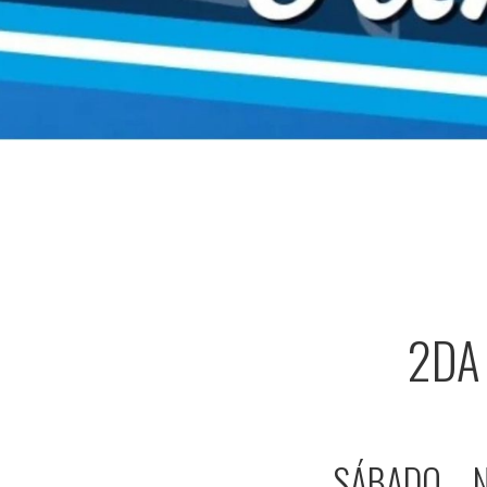
2DA
SÁBADO – N