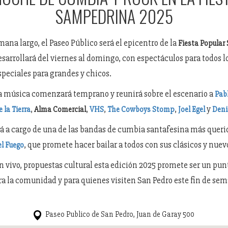
SAMPEDRINA 2025
mana largo, el Paseo Público será el epicentro de la
Fiesta Popular
desarrollará del viernes al domingo, con espectáculos para todos l
speciales para grandes y chicos.
la música comenzará temprano y reunirá sobre el escenario a
Pabl
,
,
,
,
y
 la Tierra
Alma Comercial
VHS
The Cowboys Stomp
Joel Egel
Deni
ará a cargo de una de las bandas de cumbia santafesina más querid
, que promete hacer bailar a todos con sus clásicos y nuevo
el Fuego
 vivo, propuestas cultural esta edición 2025 promete ser un pun
a la comunidad y para quienes visiten San Pedro este fin de sem
Paseo Publico de San Pedro, Juan de Garay 500