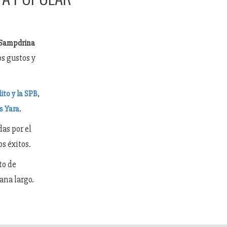
 Sampdrina
os gustos y
,
ito y la SPB
.
s Yara
as por el
s éxitos.
to de
ana largo.