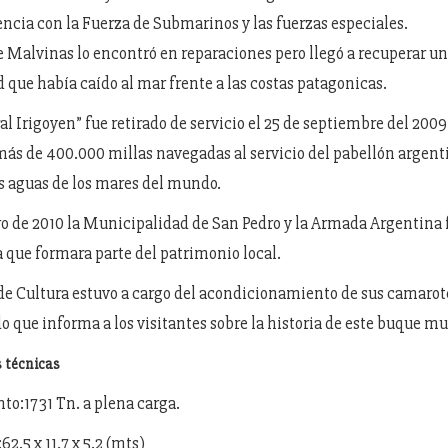
encia con la Fuerza de Submarinos y las fuerzas especiales.
de Malvinas lo encontró en reparaciones pero llegó a recuperar u
d que había caído al mar frente a las costas patagonicas.
al Irigoyen” fue retirado de servicio el 25 de septiembre del 200
ás de 400.000 millas navegadas al servicio del pabellón argent
 aguas de los mares del mundo.
ero de 2010 la Municipalidad de San Pedro y la Armada Argentina 
 que formara parte del patrimonio local.
de Cultura estuvo a cargo del acondicionamiento de sus camarote
do que informa a los visitantes sobre la historia de este buque mu
s técnicas
o:1731 Tn. a plena carga.
2.5 x 11.7 x 5.2 (mts)