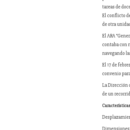
tareas de doc
El conflicto 
de otra unida
El ARA “Gener
contaba con m
navegando las
El 17 de febr
convenio para
La Dirección 
de un recorri
Característica
Desplazamient
Dimensiones:6