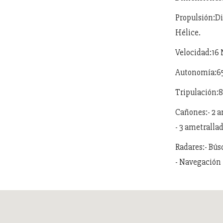
Propulsión:Di
Hélice.
Velocidad:16 
Autonomía:65
Tripulación:
Cañones:- 2 
- 3 ametralla
Radares:- Bús
- Navegación 