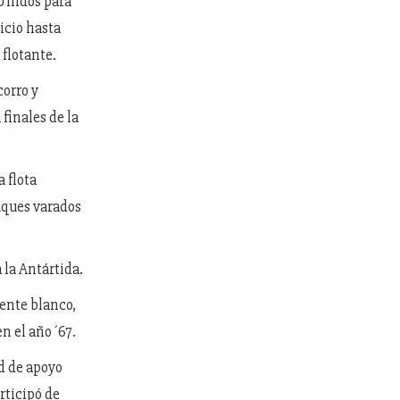
 Unidos para
vicio hasta
 flotante.
corro y
 finales de la
a flota
uques varados
 la Antártida.
nente blanco,
n el año ´67.
d de apoyo
rticipó de