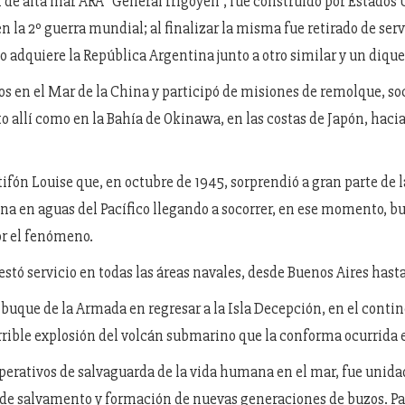
 de alta mar ARA "General Irigoyen", fue construido por Estados
en la 2º guerra mundial; al finalizar la misma fue retirado de ser
lo adquiere la República Argentina junto a otro similar y un dique
ios en el Mar de la China y participó de misiones de remolque, so
to allí como en la Bahía de Okinawa, en las costas de Japón, hacia
tifón Louise que, en octubre de 1945, sorprendió a gran parte de l
a en aguas del Pacífico llegando a socorrer, en ese momento, b
or el fenómeno.
stó servicio en todas las áreas navales, desde Buenos Aires hasta
 buque de la Armada en regresar a la Isla Decepción, en el conti
errible explosión del volcán submarino que la conforma ocurrida e
operativos de salvaguarda de la vida humana en el mar, fue unida
 de salvamento y formación de nuevas generaciones de buzos. Pa