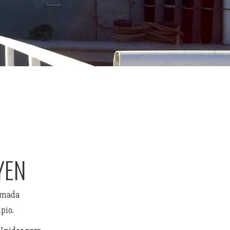
YEN
Armada
pio.