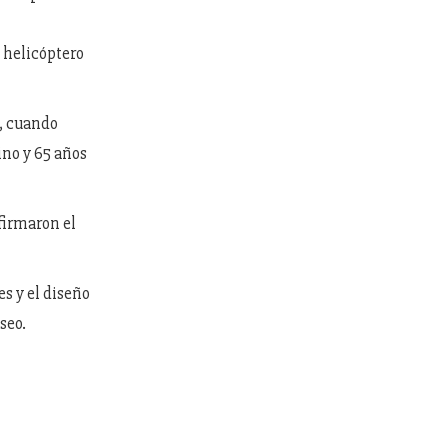
n helicóptero
9, cuando
ino y 65 años
firmaron el
s y el diseño
seo.