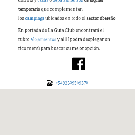
dormis y
o
casas
departamentos
de alquiler
que complementan
temporario
los
ubicados en todo el
campings
sector ribereño
.
En portada de La Guía Club encontrará el
rubro
y alllí podrá desplegar un
Alojamientos
rico menú para buscar su mejor opción.
+5493329569378