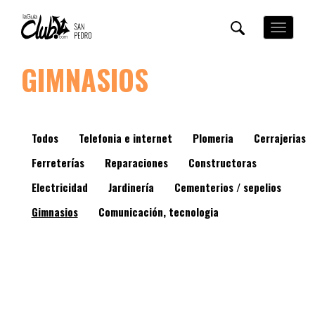
Pasar
al
Toggle
contenido
navigation
principal
GIMNASIOS
Todos
Telefonia e internet
Plomeria
Cerrajerias
Ferreterías
Reparaciones
Constructoras
Electricidad
Jardinería
Cementerios / sepelios
Gimnasios
Comunicación, tecnologia