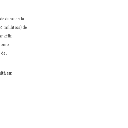
de durar en la
0 mililitros) de
 kéfir.
 como
 del
ltá en: