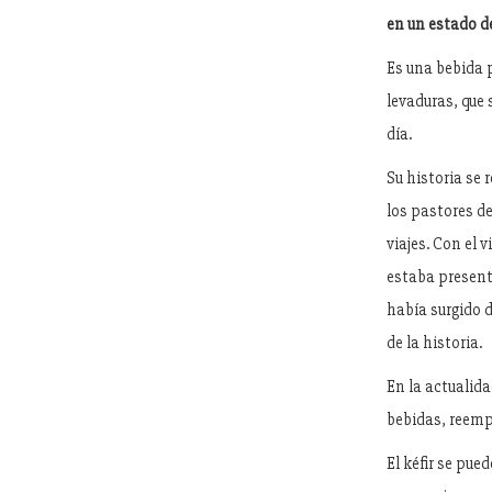
en un estado de
Es una bebida p
levaduras, que
día.
Su historia se
los pastores d
viajes. Con el 
estaba present
había surgido d
de la historia.
En la actualida
bebidas, reemp
El kéfir se pue