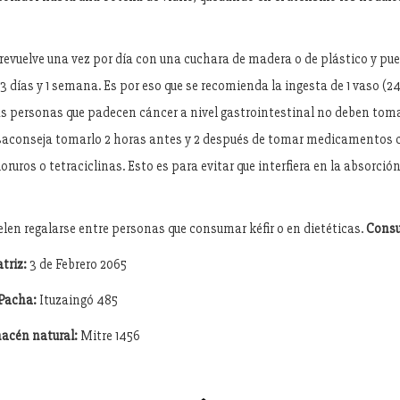
revuelve una vez por día con una cuchara de madera o de plástico y pue
3 días y 1 semana. Es por eso que se recomienda la ingesta de 1 vaso (24
Las personas que padecen cáncer a nivel gastrointestinal no deben tomar
saconseja tomarlo 2 horas antes y 2 después de tomar medicamentos
uoruros o tetraciclinas. Esto es para evitar que interfiera en la absorción
elen regalarse entre personas que consumar kéfir o en dietéticas.
Consu
triz:
3 de Febrero 2065
 Pacha:
Ituzaingó 485
acén natural:
Mitre 1456