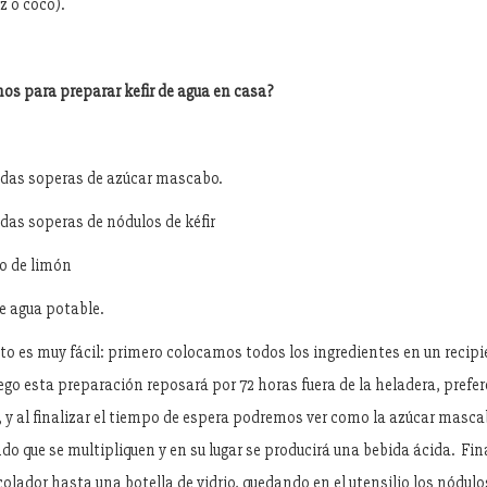
z o coco).
os para preparar kefir de agua en casa?
das soperas de azúcar mascabo.
das soperas de nódulos de kéfir
o de limón
e agua potable.
to es muy fácil: primero colocamos todos los ingredientes en un recipi
ego esta preparación reposará por 72 horas fuera de la heladera, pref
, y al finalizar el tiempo de espera podremos ver como la azúcar masca
do que se multipliquen y en su lugar se producirá una bebida ácida. Fi
olador hasta una botella de vidrio, quedando en el utensilio los nódulo