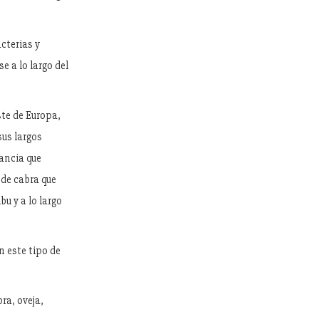
cterias y
 a lo largo del
ste de Europa,
sus largos
tancia que
 de cabra que
u y a lo largo
n este tipo de
ra, oveja,