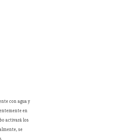
ente con agua y
erentemente en
bo activará los
nalmente, se
s