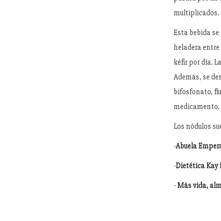
multiplicados.
Esta bebida se 
heladera entre 
kéfir por día. 
Además, se de
bifosfonato, fl
medicamento.
Los nódulos su
-
Abuela Empera
-
Dietética Kay
-
Más vida, alm