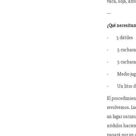
vaca, soja, arro
---
¿Qué necesitam
·
3 dátiles
·
3 cuchara
·
3 cuchara
·
Medio jug
·
Un litro d
El procedimien
revolvemos. Lu
un lugar oscuro
nódulos hacien
pasará por un c