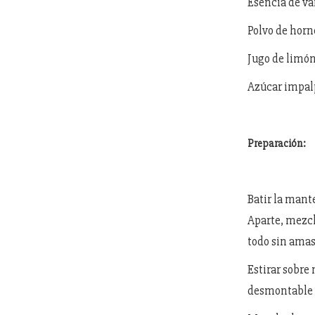
Esencia de vai
Polvo de horne
Jugo de limón,
Azúcar impalp
Preparación:
Batir la mante
Aparte, mezcl
todo sin amas
Estirar sobre
desmontable 