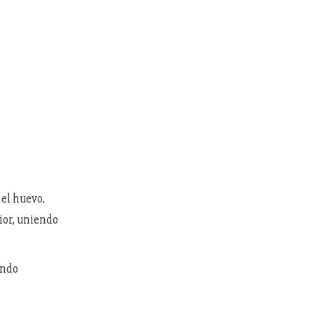
 el huevo.
ior, uniendo
ondo