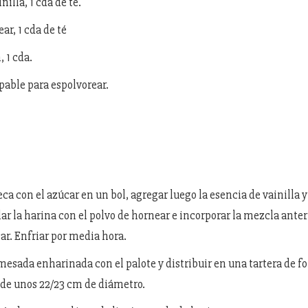
nilla, 1 cda de té.
ar, 1 cda de té
 1 cda.
able para espolvorear.
ca con el azúcar en un bol, agregar luego la esencia de vainilla y
ar la harina con el polvo de hornear e incorporar la mezcla anter
ar. Enfriar por media hora.
 mesada enharinada con el palote y distribuir en una tartera de f
de unos 22/23 cm de diámetro.