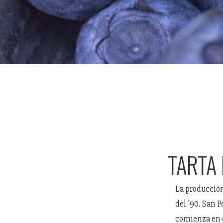
TARTA 
La producción
del ´90. San P
comienza en o