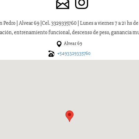
Pedro | Alvear 69 |Cel. 3329335760 | Lunes a viernes 7 a 21 hs de 
ción, entrenamiento funcional, descenso de peso, ganancia mu
Alvear 69
+5493329335760