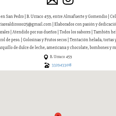
en San Pedro | B. Urraco 459, entre Almafuerte y Gomendio | Cel.
riarealdirosso25@gmail.com | Elaborados con pasión y dedicació
rales | Atendido por sus dueños | Todos los sabores | También he
rol de peso. | Golosinas y Frutos secos | Tentación helada, tortas 
rquillo de dulce de leche, americana y chocolate, bombones y 
B. Urraco 459
3329433018