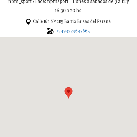
npm_sport / Face: npmsport | Lunes a sábados de 9 a 12 y
16.30 a 20 hs.
Calle 162 Nº 2115 Barrio Brisas del Paraná
+5493329642663