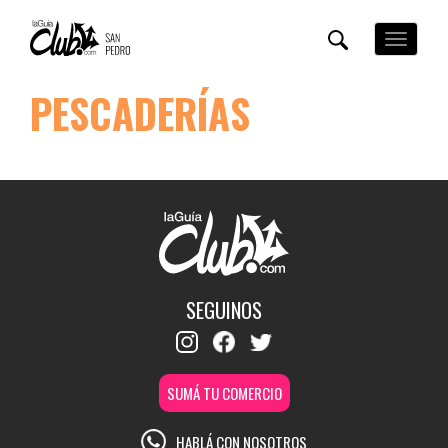
Pasar
al
Toggle
contenido
navigation
principal
PESCADERÍAS
SEGUINOS
SUMÁ TU COMERCIO
HABLÁ CON NOSOTROS