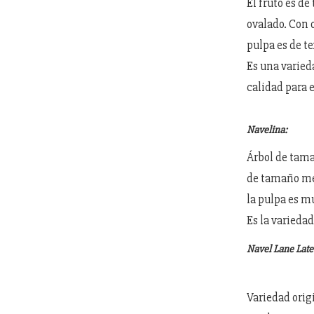
El fruto es d
ovalado. Con 
pulpa es de t
Es una varied
calidad para 
Navelina:
Árbol de tama
de tamaño med
la pulpa es m
Es la variedad
Navel Lane Late
Variedad orig