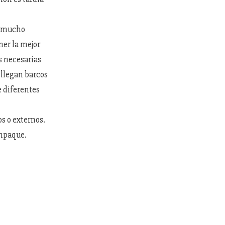
do mucho
ner la mejor
s necesarias
 llegan barcos
e diferentes
os o externos.
 empaque.