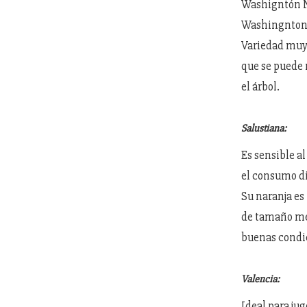
Washigntón Na
Washingntong
Variedad muy 
que se puede
el árbol.
Salustiana:
Es sensible al
el consumo di
Su naranja es
de tamaño med
buenas condi
Valencia:
Ideal para jug