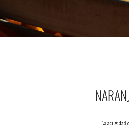
NARANJ
La actividad c