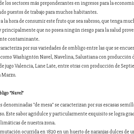
 de los sectores más preponderantes en ingresos para la economía
do puestos de trabajo para muchos habitantes.
a la hora de consumir este fruto que sea sabroso, que tenga muc
 y principalmente que no posea ningún riesgo para la salud prov
ente contaminante.
caracteriza por sus variedades de ombligo entre las que se encue
 como Washigntón Navel, Navelina, Salustiana con producción d
 de jugo Valencia, Lane Late, entre otras con producción de Sept
a Marzo.
ligo “Navel”
s denominadas "de mesa" se caracterizan por sus escasas semilla
o. Este sabor agridulce y particularmente exquisito se logra grac
limáticas de nuestra zona.
mutación ocurrida en 1820 en un huerto de naranjas dulces de 