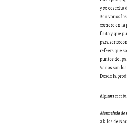
y se cosecha 
Son varios lo
esmero en la 
fruta y que p
para ser reco
refeers que s
puntos del pa
Varios son los
Desde la prod
Algunas receta
Mermelada de n
2 kilos de Nar