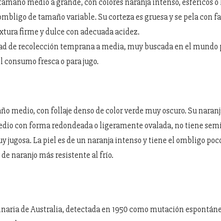
e tamaño medio a grande, con colores naranja intenso, esféricos 
ombligo de tamaño variable. Su corteza es gruesa y se pela con fa
extura firme y dulce con adecuada acidez.
ad de recolección temprana a media, muy buscada en el mundo 
el consumo fresca o para jugo.
ño medio, con follaje denso de color verde muy oscuro. Su naranj
io con forma redondeada o ligeramente ovalada, no tiene semi
uy jugosa. La piel es de un naranja intenso y tiene el ombligo po
 de naranjo más resistente al frío.
inaria de Australia, detectada en 1950 como mutación espontáne