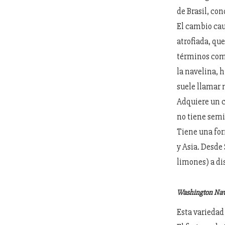
de Brasil, co
El cambio cau
atrofiada, que
términos come
la navelina, h
suele llamar n
Adquiere un c
no tiene semi
Tiene una for
y Asia. Desde 
limones) a di
Washington Nav
Esta variedad 