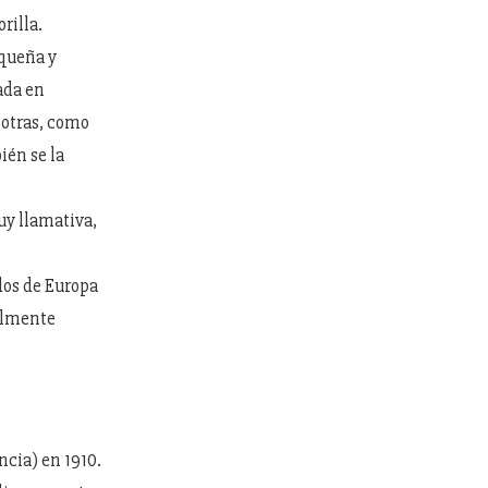
rilla.
equeña y
cada en
 otras, como
ién se la
uy llamativa,
dos de Europa
ialmente
ncia) en 1910.