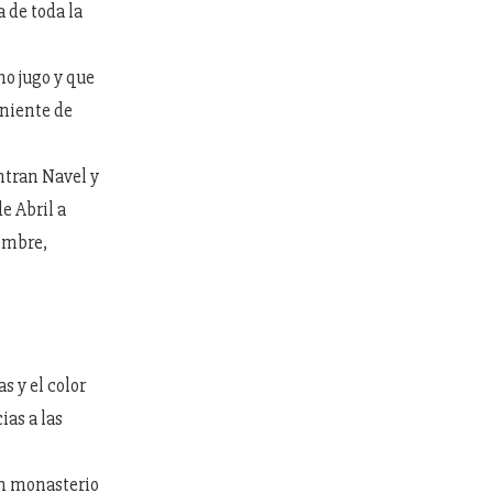
 de toda la
ho jugo y que
eniente de
ntran Navel y
e Abril a
iembre,
s y el color
ias a las
un monasterio