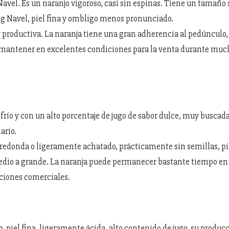
vel. Es un naranjo vigoroso, casi sin espinas. Tiene un tamaño 
 Navel, piel fina y ombligo menos pronunciado.
productiva. La naranja tiene una gran adherencia al pedúnculo
 mantener en excelentes condiciones para la venta durante muc
 frío y con un alto porcentaje de jugo de sabor dulce, muy buscad
ario.
 redonda o ligeramente achatado, prácticamente sin semillas, pie
io a grande. La naranja puede permanecer bastante tiempo en 
ciones comerciales.
o, piel fina, ligeramente ácida, alto contenido de jugo, su producc