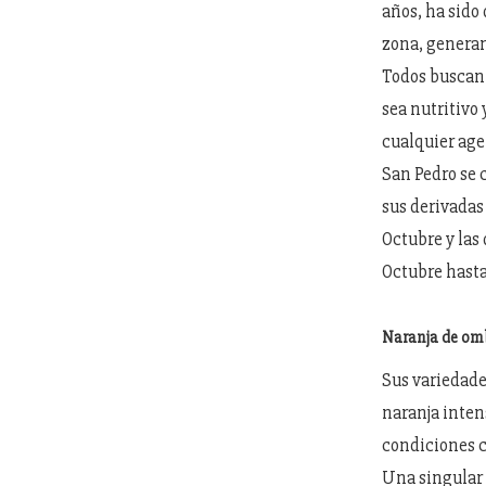
años, ha sido
zona, generan
Todos buscan 
sea nutritivo
cualquier ag
San Pedro se 
sus derivadas
Octubre y las
Octubre hast
Naranja de omb
Sus variedade
naranja intens
condiciones c
Una singular 