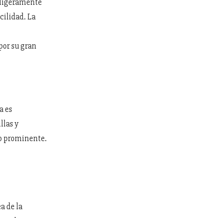
o ligeramente
cilidad. La
por su gran
a es
llas y
co prominente.
a de la