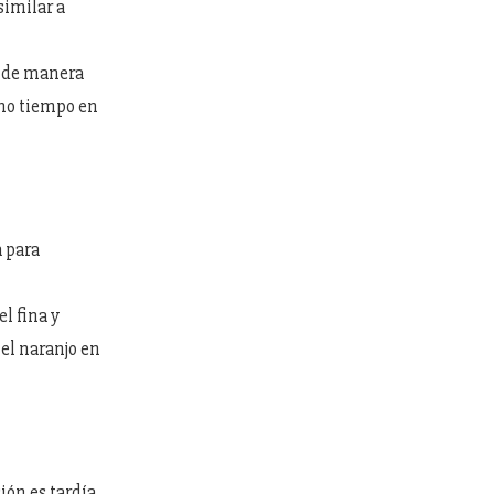
similar a
, de manera
ho tiempo en
a para
l fina y
el naranjo en
ión es tardía