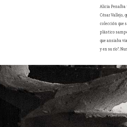
Alicia Penalba
César Vallejo, 
colección que s
plástico sampe
que ansiaba via
y en su río". N