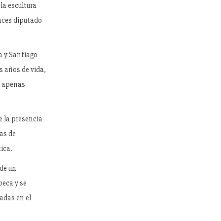
la escultura
onces diputado
a y Santiago
s años de vida,
ad apenas
e la presencia
nas de
ica.
 de un
beca y se
adas en el