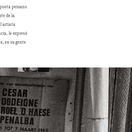
 poeta peruano
te de la
l artista
cia, le expresó
es, en su gente