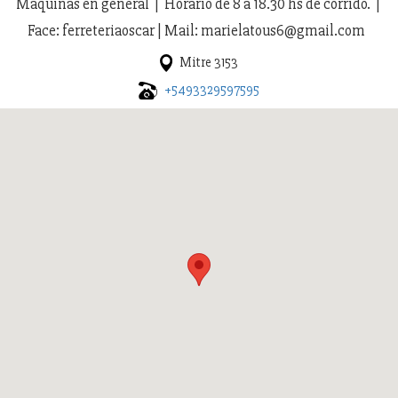
Maquinas en general | Horario de 8 a 18.30 hs de corrido. |
Face: ferreteriaoscar | Mail: marielatous6@gmail.com
Mitre 3153
+5493329597595